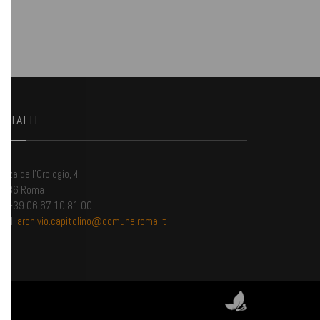
ONTATTI
azza dell'Orologio, 4
0186 Roma
l. +39 06 67 10 81 00
ail:
archivio.capitolino@comune.roma.it