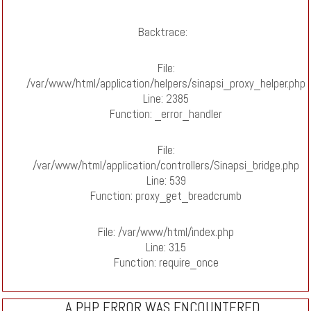
Backtrace:
File:
/var/www/html/application/helpers/sinapsi_proxy_helper.php
Line: 2385
Function: _error_handler
C
File:
/var/www/html/application/controllers/Sinapsi_bridge.php
er tutti coloro che hanno il desiderio e l'interesse di approfondire la
Pi
Line: 539
 della sua storia.La ricca documentazione in esso conservata, che
0
Function: proxy_get_breadcrumb
fiche della Biblioteca Romana, i periodici e i quotidiani dell'Emeroteca
Te
lo spessore concreto dell
Em
File: /var/www/html/index.php
Line: 315
Function: require_once
A PHP ERROR WAS ENCOUNTERED