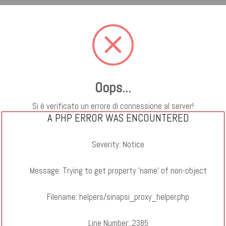
HOME - ricerca semplice
NAVIGAZIONE AD ALBERO
RI
Oops...
Si è verificato un errore di connessione al server!
A PHP ERROR WAS ENCOUNTERED
Severity: Notice
Message: Trying to get property 'name' of non-object
Filename: helpers/sinapsi_proxy_helper.php
Line Number: 2385